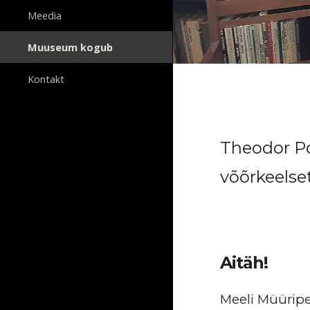
Meedia
Muuseum kogub
Kontakt
Theodor Po
võõrkeelset
Aitäh!
Meeli Müüripe