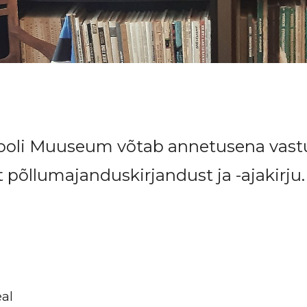
oli Muuseum võtab annetusena vastu 1
 põllumajanduskirjandust ja -ajakirju.
al