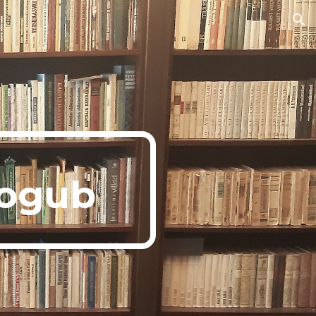
ion
ogub