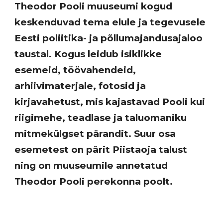
Theodor Pooli muuseumi kogud
keskenduvad tema elule ja tegevusele
Eesti poliitika- ja põllumajandusajaloo
taustal. Kogus leidub isiklikke
esemeid, töövahendeid,
arhiivimaterjale, fotosid ja
kirjavahetust, mis kajastavad Pooli kui
riigimehe, teadlase ja taluomaniku
mitmekülgset pärandit. Suur osa
esemetest on pärit Piistaoja talust
ning on muuseumile annetatud
Theodor Pooli perekonna poolt.