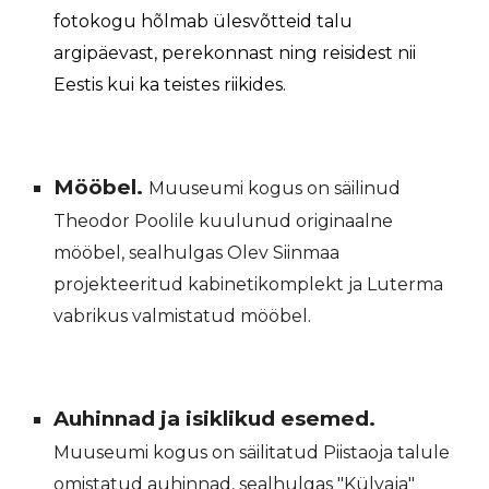
fotokogu hõlmab ülesvõtteid talu
argipäevast, perekonnast ning reisidest nii
Eestis kui ka teistes riikides.
Mööbel.
Muuseumi kogus on säilinud
Theodor Poolile kuulunud originaalne
mööbel, sealhulgas Olev Siinmaa
projekteeritud kabinetikomplekt ja Luterma
vabrikus valmistatud mööbel.
Auhinnad ja isiklikud esemed.
Muuseumi kogus on säilitatud Piistaoja talule
omistatud auhinnad, sealhulgas "Külvaja"