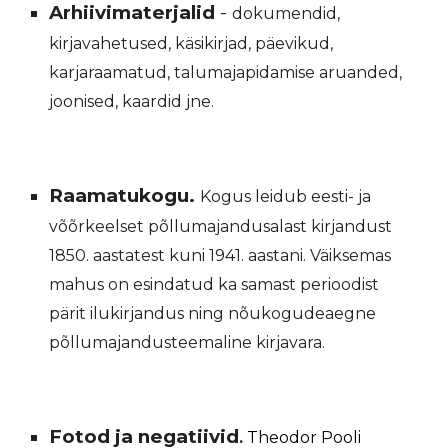
Arhiivimaterjalid
-
dokumendid,
kirjavahetused, käsikirjad, päevikud,
karjaraamatud, talumajapidamise aruanded,
joonised, kaardid jne.
Raamatukogu.
Kogus leidub eesti- ja
võõrkeelset põllumajandusalast kirjandust
1850. aastatest kuni 1941. aastani. Väiksemas
mahus on esindatud ka samast perioodist
pärit ilukirjandus ning nõukogudeaegne
põllumajandusteemaline kirjavara.
Fotod ja negatiivid
.
Theodor Pooli